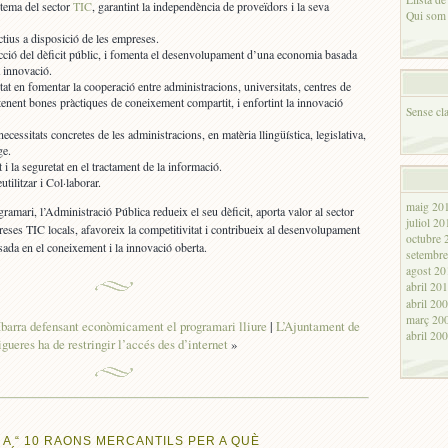
tema del sector
TIC
, garantint la independència de proveïdors i la seva
Qui som
tius a disposició de les empreses.
cció del dèficit públic, i fomenta el desenvolupament d’una economia basada
a innovació.
tat en fomentar la cooperació entre administracions, universitats, centres de
enent bones pràctiques de coneixement compartit, i enfortint la innovació
Sense cla
 necessitats concretes de les administracions, en matèria llingüística, legislativa,
ge.
t i la seguretat en el tractament de la informació.
ilitzar i Col·laborar.
maig 20
gramari, l’Administració Pública redueix el seu dèficit, aporta valor al sector
juliol 20
reses TIC locals, afavoreix la competitivitat i contribueix al desenvolupament
octubre 
ada en el coneixement i la innovació oberta.
setembr
agost 20
abril 20
abril 20
març 20
Ibarra defensant econòmicament el programari lliure
|
L’Ajuntament de
abril 20
igueres ha de restringir l’accés des d’internet
»
 A “ 10 RAONS MERCANTILS PER A QUÈ