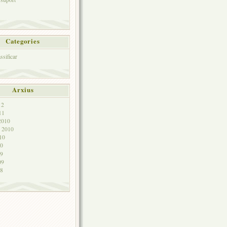
Categories
ssificar
Arxius
12
11
2010
e 2010
10
10
09
09
08