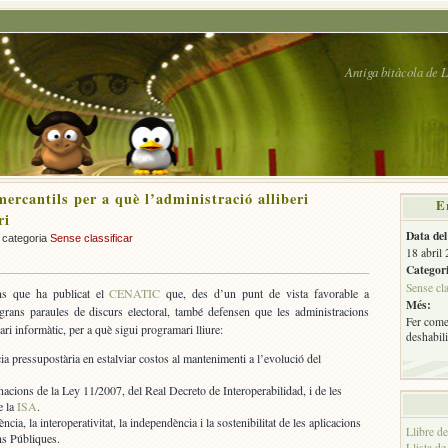
Antiga bitàcola de
mercantils per a què l’administració alliberi
E
ri
Data del
a categoria
Sense classificar
18 abril
Categori
Sense cla
ns que ha publicat el
CENATIC
que, des d’un punt de vista favorable a
Més:
rans paraules de discurs electoral, també defensen que les administracions
Fer comen
ari informàtic, per a què sigui programari lliure:
deshabili
ia pressupostària en estalviar costos al mantenimenti a l’evolució del
cions de la Ley 11/2007, del Real Decreto de Interoperabilidad, i de les
e la
ISA
.
ncia, la interoperativitat, la independència i la sostenibilitat de les aplicacions
Llibre d
ns Públiques.
Llista de