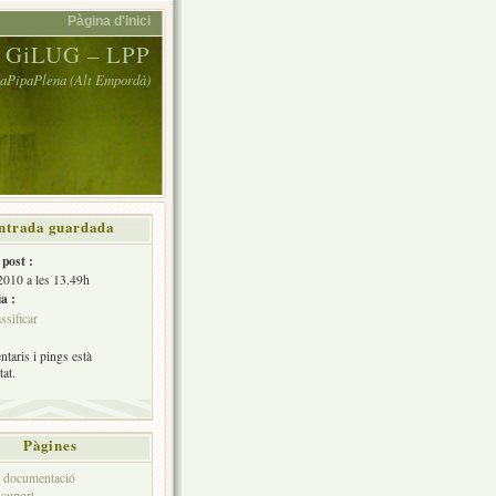
Pàgina d'inici
GiLUG – LPP
 LaPipaPlena (Alt Empordà)
ntrada guardada
 post :
 2010 a les 13.49h
a :
ssificar
taris i pings està
tat.
Pàgines
e documentació
 suport