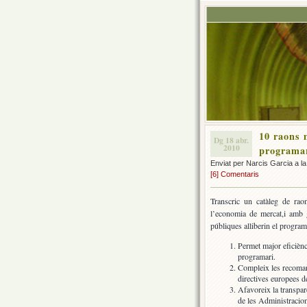
10 raons 
Dg 18 abr.
2010
programa
Enviat per Narcis Garcia a l
[6] Comentaris
Transcric un catàleg de rao
l’economia de mercat,i amb g
públiques alliberin el program
Permet major eficiènc
programari.
Compleix les recomana
directives europees d
Afavoreix la transparè
de les Administracio