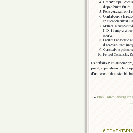
Desenvolupa l’ecosis
disponibilitat futura.
Posa coneixement i ac
Contribueix a la redu
en el coneixement i l
Millora la competitivi
I+D+i i empreses, est
oberta.
Facilita l’adaptació a
d’accessibilitat i imat
Garanteix la privacita
Permet Compartir, Reut
En definitiva: En alliberar pro
privat, especialment a les emp
d’una economia sostenible bas
«
Juan Carlos Rodríguez 
F
6 COMENTARIS