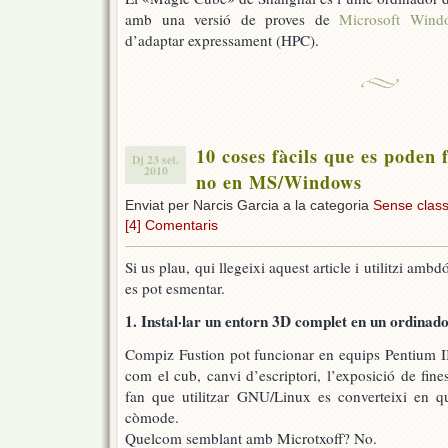
amb una versió de proves de
Microsoft Wind
d’adaptar expressament (HPC).
10 coses fàcils que es poden
Dj 23 set.
2010
no en MS/Windows
Enviat per Narcis Garcia a la categoria
Sense classi
[4] Comentaris
Si us plau, qui llegeixi aquest article i utilitzi am
es pot esmentar.
1. Instal·lar un entorn 3D complet en un ordinado
Compiz Fustion pot funcionar en equips Pentium I
com el cub, canvi d’escriptori, l’exposició de finest
fan que utilitzar GNU/Linux es converteixi en qu
còmode.
Quelcom semblant amb Microtxoff? No.