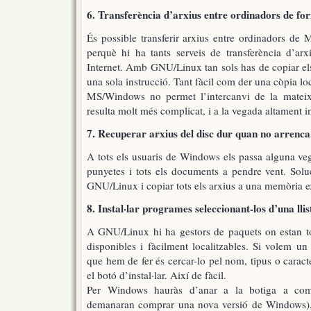
6. Transferència d’arxius entre ordinadors de fo
És possible transferir arxius entre ordinadors de 
perquè hi ha tants serveis de transferència d’arx
Internet. Amb GNU/Linux tan sols has de copiar els
una sola instrucció. Tant fàcil com der una còpia loc
MS/Windows no permet l’intercanvi de la matei
resulta molt més complicat, i a la vegada altament i
7. Recuperar arxius del disc dur quan no arrenca
A tots els usuaris de Windows els passa alguna veg
punyetes i tots els documents a pendre vent. Sol
GNU/Linux i copiar tots els arxius a una memòria ex
8. Instal·lar programes seleccionant-los d’una llis
A GNU/Linux hi ha gestors de paquets on estan to
disponibles i fàcilment localitzables. Si volem u
que hem de fer és cercar-lo pel nom, tipus o caracter
el botó d’instal·lar. Així de fàcil.
Per Windows hauràs d’anar a la botiga a com
demanaran comprar una nova versió de Windows), fi