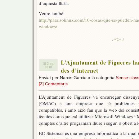
d’aquesta llista.
Veure també:
http://paraisolinux.com/10-cosas-que-se-pueden-ha
windows/
L’Ajuntament de Figueres ha 
Dl 2 ag.
2010
des d’internet
Enviat per Narcis Garcia a la categoria
Sense classi
[3] Comentaris
L’Ajuntament de Figueres va encarregar dissenyar
(OMAC) a una empresa que té problemes p
compatibles, i amb això fan que la web del consist
tècnics com que cal utilitzar Microsoft Windows i M
comptes d’altre programari lliure i segur, o obert a l
BC Sistemas és una empresa informàtica a la qual n