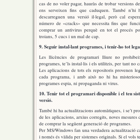
cas de no voler pagar, hauràs de trobar versions d
ens serveixen fins que caduquen. També n’hi 
descarreguen una versió il·legal, però cal esper
número de «cracks» que necessita fins que funcio
comprar un antivirus perquè en tot el procés po
troians, 5 cucs i un mal de cap.
9. Seguir instal·lant programes, i tenir-ho tot lega
Les llicències de programari lliure no prohibe
programes, te’ls instal·lis i els utilitzis, per tant no 
Les aplicacions de tots els repositoris provenen le
cada programa, i amb això no hi ha misteriosos
programes espia, ni propaganda ni virus.
10. Tenir tot el programari disponible i el teu si
versió.
També hi ha actualitzacions automàtiques, i se’t pr
de les aplicacions, arxius corregits, noves mesures d
de comprar la següent generació de programes.
Per MS/Windows fan una verdadera actualització c
i només és vàlida per sistemes originals. Si el vols te