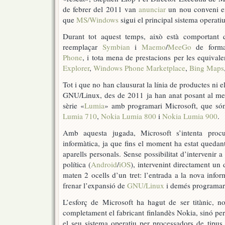
de febrer del 2011 van
anunciar
un nou conveni en
que
MS/Windows
sigui el principal sistema operati
Durant tot aquest temps, això està comportant 
reemplaçar
Symbian
i
Maemo
/
MeeGo
de forma
Phone
, i tota mena de prestacions per les equival
Explorer
,
Windows Phone Marketplace
,
Bing Maps
Tot i que no han clausurat la línia de productes ni
GNU/Linux, des de 2011 ja han anat posant al merc
sèrie «
Lumia
» amb programari Microsoft, que só
Lumia 710
,
Nokia Lumia 800
i
Nokia Lumia 900
.
Amb aquesta jugada, Microsoft s’intenta proc
informàtica, ja que fins el moment ha estat quedant
aparells personals. Sense possibilitat d’intervenir a
política (
Android
/
iOS
), intervenint directament un 
maten 2 ocells d’un tret: l’entrada a la nova infor
frenar l’expansió de
GNU/Linux
i demés programari 
L’esforç de Microsoft ha hagut de ser titànic, n
completament el fabricant finlandès Nokia, sinó per
el seu sistema operatiu per processadors de tipu