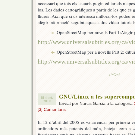
necessari que tots els usuaris pugin editar els mapes
los. Les dades cartogràfiques a partir de les que e
lliures .Així que si us interessa millorar-los podeu r
afegir informació seguint aquests dos video-tutorials
OpenStreetMap per novells Part 1:Afegir p
http://www.universalsubtitles.org/ca
OpenStreetMap per a novells Part 2: dibuix
http://www.universalsubtitles.org/ca/
GNU/Linux a les supercomp
Dl 4 oct.
2010
Enviat per Narcis Garcia a la categoria
[3] Comentaris
El 12 d’abril del 2005 es va arrencar per primera v
ordinadors més potents del món, batejat com a 
funcionant amb un sistema operatiu basat en Un