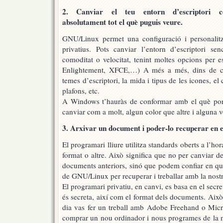
2. Canviar el teu entorn d’escriptori c
absolutament tot el què puguis veure.
GNU/Linux permet una configuració i personalit
privatius. Pots canviar l’entorn d’escriptori se
comoditat o velocitat, tenint moltes opcions per
Enlightement, XFCE,…) A més a més, dins de cad
temes d’escriptori, la mida i tipus de les icones, el
plafons, etc.
A Windows t’hauràs de conformar amb el què porti
canviar com a molt, algun color que altre i alguna vo
3. Arxivar un document i poder-lo recuperar en e
El programari lliure utilitza standards oberts a l’
format o altre. Això significa que no per canviar 
documents anteriors, sinó que podem confiar en qu
de GNU/Linux per recuperar i treballar amb la nost
El programari privatiu, en canvi, es basa en el secr
és secreta, així com el format dels documents. Això
dia vas fer un treball amb Adobe Freehand o Micros
comprar un nou ordinador i nous programes de la ma