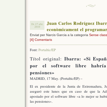
Juan Carlos Rodríguez Ibarr
Ds 17 abr.
2010
econòmicament el programari
Enviat per Narcis Garcia a la categoria
Sense classi
[4] Comentaris
Font:
Portaltic/EP
Ibarra: «Si Españ
Títol original:
por el software libre habría
pensiones»
MADRID, 17 May. (Portaltic/EP) –
El ex presidente de la Junta de Extremadura, J
aseguró este lunes que en caso de que la Adm
apostado por el software libre «a lo mejor se hubi
las pensiones».