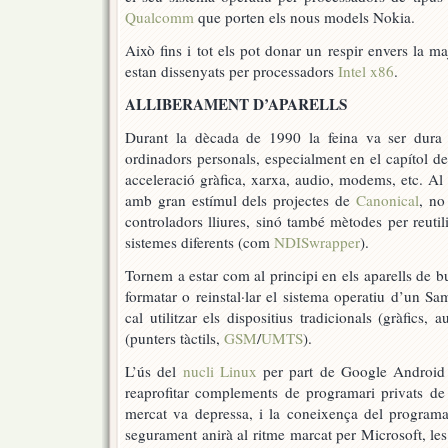
Qualcomm
que porten els nous models Nokia.
Això fins i tot els pot donar un respir envers la m
estan dissenyats per processadors
Intel x86
.
ALLIBERAMENT D’APARELLS
Durant la dècada de 1990 la feina va ser dura 
ordinadors personals, especialment en el capítol de
acceleració gràfica, xarxa, audio, modems, etc. Al 
amb gran estímul dels projectes de
Canonical
, no
controladors lliures, sinó també mètodes per reutil
sistemes diferents (com
NDISwrapper
).
Tornem a estar com al principi en els aparells de b
formatar o reinstal·lar el sistema operatiu d’un S
cal utilitzar els dispositius tradicionals (gràfics, 
(punters tàctils,
GSM
/
UMTS
).
L’ús del
nucli Linux
per part de Google Android 
reaprofitar complements de programari privats de ll
mercat va depressa, i la coneixença del programari
segurament anirà al ritme marcat per Microsoft, les