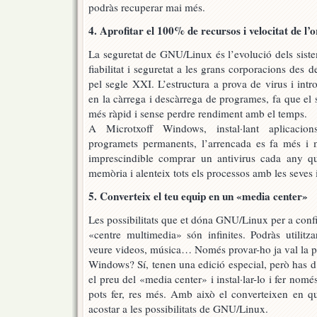
podràs recuperar mai més.
4. Aprofitar el 100% de recursos i velocitat de l’
La seguretat de GNU/Linux és l’evolució dels siste
fiabilitat i seguretat a les grans corporacions des 
pel segle XXI. L’estructura a prova de virus i intr
en la càrrega i descàrrega de programes, fa que el 
més ràpid i sense perdre rendiment amb el temps.
A Microtxoff Windows, instal·lant aplicacion
programets permanents, l’arrencada es fa més i 
imprescindible comprar un antivirus cada any q
memòria i alenteix tots els processos amb les seves
5. Converteix el teu equip en un «media center»
Les possibilitats que et dóna GNU/Linux per a confi
«centre multimedia» són infinites. Podràs utilitza
veure videos, música… Només provar-ho ja val la p
Windows? Sí, tenen una edició especial, però has d’
el preu del «media center» i instal·lar-lo i fer nomé
pots fer, res més. Amb això el converteixen en q
acostar a les possibilitats de GNU/Linux.