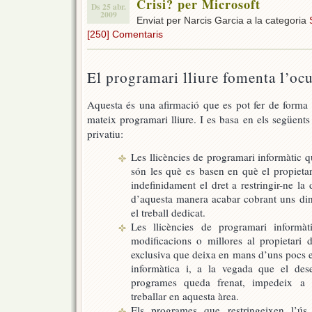
Crisi? per Microsoft
Ds 25 abr.
2009
Enviat per Narcis Garcia a la categoria
[250] Comentaris
El programari lliure fomenta l’oc
Aquesta és una afirmació que es pot fer de forma o
mateix programari lliure. I es basa en els següent
privatiu:
Les llicències de programari informàtic q
són les què es basen en què el propietar
indefinidament el dret a restringir-ne la
d’aquesta manera acabar cobrant uns di
el treball dedicat.
Les llicències de programari informà
modificacions o millores al propietari 
exclusiva que deixa en mans d’uns pocs el 
informàtica i, a la vegada que el des
programes queda frenat, impedeix a m
treballar en aquesta àrea.
Els programes que restringeixen l’ús