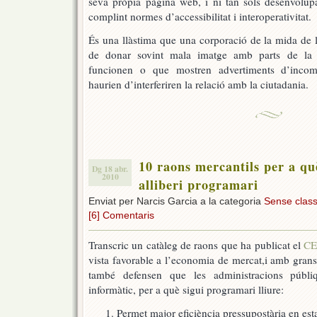
seva pròpia pàgina web, i ni tan sols desenvolupa
complint normes d’accessibilitat i interoperativitat.
És una llàstima que una corporació de la mida de 
de donar sovint mala imatge amb parts de la 
funcionen o que mostren advertiments d’incomp
haurien d’interferiren la relació amb la ciutadania.
10 raons mercantils per a qu
Dg 18 abr.
2010
alliberi programari
Enviat per Narcis Garcia a la categoria
Sense classi
[6] Comentaris
Transcric un catàleg de raons que ha publicat el
CE
vista favorable a l’economia de mercat,i amb grans 
també defensen que les administracions públiq
informàtic, per a què sigui programari lliure:
Permet major eficiència pressupostària en est