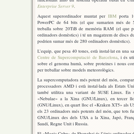
Enterprise Server 9
.
Aquest superordinador muntat per
IBM
porta 10
PowerPC de 64 bits (el que sumarien més de 5
treballa sobre 20TiB de memòria RAM (el que 
ordinadors domèstics) i té un magatzem de discs du
podrien sumar més de 280 ordinadors domèstics).
L’equip, que pesa 40 tones, està instal·lat en una 
Centre de Supercomputació de Barcelona
, i és ut
sobre el genoma humà, sobre proteines i nous com
per treballar sobre models meteorològics.
La supercomputadora més potent del món, comparad
processadors AMD i està instal·lada als Estats U
també utilitza una variant de SUSE Linux. En 
«Nebulae» a la Xina (GNU/Linux), en tercer l
(GNU/Linux), en quart lloc el «Kraken XT5» als U
els 23 ordinadors més potents del món, que tots f
GNU/Linux des dels USA a la Xina, Japó, Fran
Saudí, Regne Unit i Russia.
El «Magic Cube» de Shanghai és l’únic ordinador 