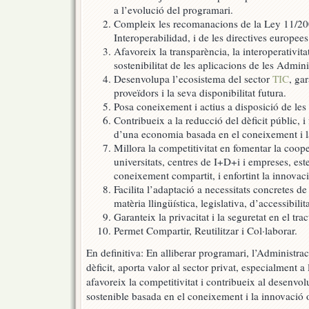
a l’evolució del programari.
Compleix les recomanacions de la Ley 11/20
Interoperabilidad, i de les directives europee
Afavoreix la transparència, la interoperativita
sostenibilitat de les aplicacions de les Admin
Desenvolupa l’ecosistema del sector
TIC
, ga
proveïdors i la seva disponibilitat futura.
Posa coneixement i actius a disposició de les
Contribueix a la reducció del dèficit públic,
d’una economia basada en el coneixement i l
Millora la competitivitat en fomentar la coop
universitats, centres de I+D+i i empreses, es
coneixement compartit, i enfortint la innovaci
Facilita l’adaptació a necessitats concretes de
matèria llingüística, legislativa, d’accessibilit
Garanteix la privacitat i la seguretat en el tr
Permet Compartir, Reutilitzar i Col·laborar.
En definitiva: En alliberar programari, l’Administra
dèficit, aporta valor al sector privat, especialment a
afavoreix la competitivitat i contribueix al desen
sostenible basada en el coneixement i la innovació 