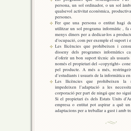
persona, un sol ordinador, o un sol àmbit
qualsevol activitat econòmica, productiv
persones.
Fer que una persona o entitat hagi de
utilitzar un sol programa informàtic , fa
menys diners per a dedicar-los a product
d’ocupació, com per exemple el suport i 
Les llicències que prohibeixen i censu
disseny dels programes informàtics cap
d’oferir un bon suport tècnic als usuaris
només el propietari del «copyright» coneix
pel producte. A més a més, restringeix
d’estudiants i usuaris de la informàtica en
Les llicències que prohibeixen la 
impedeixen l’adaptació a les necessi
corporació per part de ningú que no sigui
Si el propietari és dels Estats Units d’
empresa o entitat pot aspirar a què un p
adaptacions per a treballar a gust i amb tra