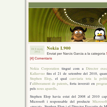
Nokia L900
Dt 8 maig
2012
Enviat per Narcis Garcia a la categoria
[4] Comentaris
Nokia Corporation
tingué com a
Director exec
Kallasvuo
fins el 21 de setembre del 2010, quan 
Stephen Elop
, el qual
canviaria tota la polít
l’
alliberament de patents
, forta inversió en
program
pels
nous aparells
.
Stephen Elop havia estat del 2008 al 2010 cap
Microsoft i responsable del producte
Microsoft
«rescat», Stephen Elop i el Director Executiu de M